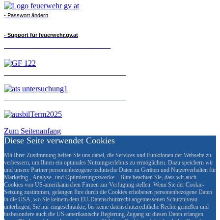
- Passwort ändern
- Support für feuerwehr.gv.at
_______________________________
_______________________________
_______________________________
Zum Seitenanfang
Diese Seite verwendet Cookies
Mit Ihrer Zustimmung helfen Sie uns dabei, die Services und Funktionen der Webseite zu
verbessern, um Ihnen ein optimales Nutzungserlebnis zu ermöglichen. Dazu speichern wir
und unsere Partner personenbezogene technische Daten zu Geräten und Nutzerverhalten für
Marketing-, Analyse- und Optimierungszwecke. . Bitte beachten Sie, dass wir auch
Cookies von US-amerikanischen Firmen zur Verfügung stellen. Wenn Sie der Cookie-
Setzung zustimmen, gelangen Ihre durch die Cookies erhobenen personenbezogene Daten
in die USA, wo Sie keinem dem EU-Datenschutzrecht angemessenen Schutzniveau
unterliegen, Sie nur eingeschränkte, bis keine datenschutzrechtliche Rechte genießen und
insbesondere auch die US-amerikanische Regierung Zugang zu diesen Daten erlangen