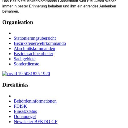
Das Bezirksfeuerwehrkommando Gänserndorf wird EBI Alfred Weber
immer in bester Erinnerung behalten und ihm ein ehrendes Andenken
bewahren.
Organisation
Stationierungsübersicht
Bezirksfeuerwehrkommando
Abschnittskommanden
Bezirkssachbearbeiter
Sachgebiete
Sonderdienste
Direktlinks
Behördeninformationen
FDISK
Einsatzstatus
Donaupegel
Newsletter BFKDO GF