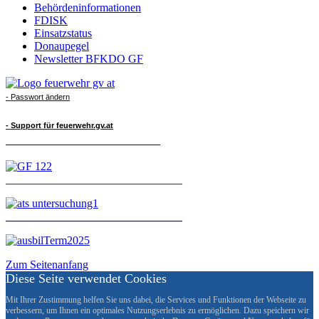
Behördeninformationen
FDISK
Einsatzstatus
Donaupegel
Newsletter BFKDO GF
- Passwort ändern
- Support für feuerwehr.gv.at
_______________________________
_______________________________
_______________________________
Zum Seitenanfang
Diese Seite verwendet Cookies
Mit Ihrer Zustimmung helfen Sie uns dabei, die Services und Funktionen der Webseite zu
verbessern, um Ihnen ein optimales Nutzungserlebnis zu ermöglichen. Dazu speichern wir