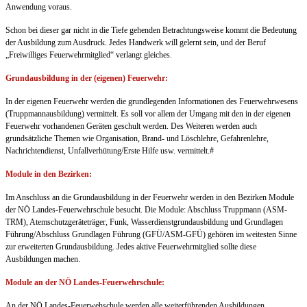
Anwendung voraus.
Schon bei dieser gar nicht in die Tiefe gehenden Betrachtungsweise kommt die Bedeutung
der Ausbildung zum Ausdruck. Jedes Handwerk will gelernt sein, und der Beruf
„Freiwilliges Feuerwehrmitglied“ verlangt gleiches.
Grundausbildung in der (eigenen) Feuerwehr:
In der eigenen Feuerwehr werden die grundlegenden Informationen des Feuerwehrwesens
(Truppmannausbildung) vermittelt. Es soll vor allem der Umgang mit den in der eigenen
Feuerwehr vorhandenen Geräten geschult werden. Des Weiteren werden auch
grundsätzliche Themen wie Organisation, Brand- und Löschlehre, Gefahrenlehre,
Nachrichtendienst, Unfallverhütung/Erste Hilfe usw. vermittelt.#
Module in den Bezirken:
Im Anschluss an die Grundausbildung in der Feuerwehr werden in den Bezirken Module
der NÖ Landes-Feuerwehrschule besucht. Die Module: Abschluss Truppmann (ASM-
TRM), Atemschutzgeräteträger, Funk, Wasserdienstgrundausbildung und Grundlagen
Führung/Abschluss Grundlagen Führung (GFÜ/ASM-GFÜ) gehören im weitesten Sinne
zur erweiterten Grundausbildung. Jedes aktive Feuerwehrmitglied sollte diese
Ausbildungen machen.
Module an der NÖ Landes-Feuerwehrschule:
An der NÖ Landes-Feuerwehschule werden alle weiterführenden Ausbildungen