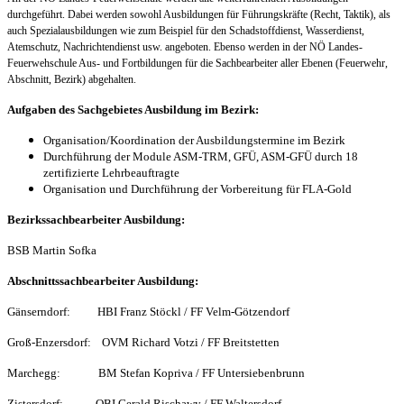
durchgeführt. Dabei werden sowohl Ausbildungen für Führungskräfte (Recht, Taktik), als
auch Spezialausbildungen wie zum Beispiel für den Schadstoffdienst, Wasserdienst,
Atemschutz, Nachrichtendienst usw. angeboten. Ebenso werden in der NÖ Landes-
Feuerwehschule Aus- und Fortbildungen für die Sachbearbeiter aller Ebenen (Feuerwehr,
Abschnitt, Bezirk) abgehalten.
Aufgaben des Sachgebietes Ausbildung im Bezirk:
Organisation/Koordination der Ausbildungstermine im Bezirk
Durchführung der Module ASM-TRM, GFÜ, ASM-GFÜ durch 18
zertifizierte Lehrbeauftragte
Organisation und Durchführung der Vorbereitung für FLA-Gold
Bezirkssachbearbeiter Ausbildung:
BSB Martin Sofka
Abschnittssachbearbeiter Ausbildung:
Gänserndorf: HBI Franz Stöckl / FF Velm-Götzendorf
Groß-Enzersdorf: OVM Richard Votzi / FF Breitstetten
Marchegg: BM Stefan Kopriva / FF Untersiebenbrunn
Zistersdorf: OBI Gerald Rischawy / FF Waltersdorf