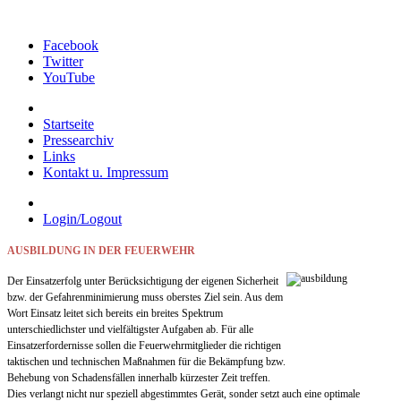
Facebook
Twitter
YouTube
Startseite
Pressearchiv
Links
Kontakt u. Impressum
Login/Logout
AUSBILDUNG IN DER FEUERWEHR
Der Einsatzerfolg unter Berücksichtigung der eigenen Sicherheit
bzw. der Gefahrenminimierung muss oberstes Ziel sein. Aus dem
Wort Einsatz leitet sich bereits ein breites Spektrum
unterschiedlichster und vielfältigster Aufgaben ab. Für alle
Einsatzerfordernisse sollen die Feuerwehrmitglieder die richtigen
taktischen und technischen Maßnahmen für die Bekämpfung bzw.
Behebung von Schadensfällen innerhalb kürzester Zeit treffen.
Dies verlangt nicht nur speziell abgestimmtes Gerät, sonder setzt auch eine optimale