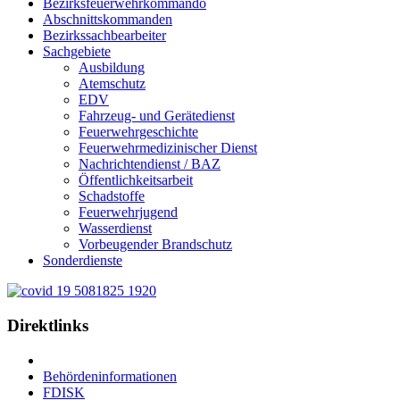
Bezirksfeuerwehrkommando
Abschnittskommanden
Bezirkssachbearbeiter
Sachgebiete
Ausbildung
Atemschutz
EDV
Fahrzeug- und Gerätedienst
Feuerwehrgeschichte
Feuerwehrmedizinischer Dienst
Nachrichtendienst / BAZ
Öffentlichkeitsarbeit
Schadstoffe
Feuerwehrjugend
Wasserdienst
Vorbeugender Brandschutz
Sonderdienste
Direktlinks
Behördeninformationen
FDISK