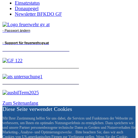
Einsatzstatus
Donaupegel
Newsletter BFKDO GF
- Passwort ändern
- Support für feuerwehr.gv.at
_______________________________
_______________________________
_______________________________
Zum Seitenanfang
Diese Seite verwendet Cookies
Mit Ihrer Zustimmung helfen Sie uns dabei, die Services und Funktionen der Webseite zu
verbessern, um Ihnen ein optimales Nutzungserlebnis zu ermöglichen. Dazu speichern wir
und unsere Partner personenbezogene technische Daten zu Geräten und Nutzerverhalten für
Marketing-, Analyse- und Optimierungszwecke. . Bitte beachten Sie, dass wir auch
Cookies von US-amerikanischen Firmen zur Verfügung stellen. Wenn Sie der Cookie-