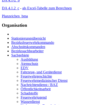
DA 4.1-2_b
DA 4.1.2_c
-
als Excel-Tabelle zum Berechnen
Planzeichen_bma
Organisation
Stationierungsübersicht
Bezirksfeuerwehrkommando
Abschnittskommanden
Bezirkssachbearbeiter
Sachgebiete
Ausbildung
Atemschutz
EDV
Fahrzeug- und Gerätedienst
Feuerwehrgeschichte
Feuerwehrmedizinischer Dienst
Nachrichtendienst / BAZ
Öffentlichkeitsarbeit
Schadstoffe
Feuerwehrjugend
Wasserdienst