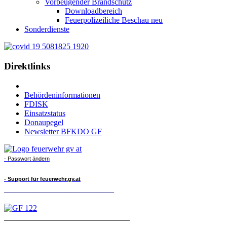
Vorbeugender Brandschutz
Downloadbereich
Feuerpolizeiliche Beschau neu
Sonderdienste
Direktlinks
Behördeninformationen
FDISK
Einsatzstatus
Donaupegel
Newsletter BFKDO GF
- Passwort ändern
- Support für feuerwehr.gv.at
_______________________________
_______________________________